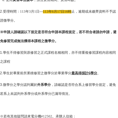
2.
受理時間：113年3月1日
—
113
年6月17日16時
止，逾期或未繳齊資料不予認
證微學分。
※申請人請確認以下規定是否符合申請本課程規定，若不符合者請勿申請，避
免修習完成無法獲得本課程之微學分。
1.
學生不得修習與原修習之正式課程名稱相同，亦不得重複修習課程內容相同
之課程
2.
學生於畢業前所累積修習之微學分於畢業學分
最高得採計
6
學分
。
3.
微學分之學分認列屬於
外系學分
，請確認是否符合系上修習學分規定，避免
若系上未認列外系學分或外系學分已滿等情況。
※若有其他疑問請來電分機#12502。承辦人信箱：