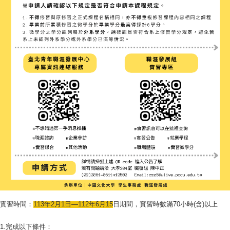
實習時間：
113
年
2
月
1
日
—112
年
6
月
15
日期間，實習時數滿
70
小時
(
含
)
以上
1.
完成以下條件：