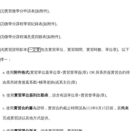
(1)
實習微學分申請表
(
如附件
)
。
(2)
微學分課程學習紀錄表
(
如附件
)
。
(3)
微學分課程滿意度回饋表
(
如附件
)
。
(4)
實習證明影本
(
一定要
包含實習單位、實習期間、實習時數、單位章
)
。以下
擇一：
a.
使用
附件格式
(實習單位蓋單位章+實習督導簽(章) OR 與系所簽實習合約得
由系所經查後蓋系戳+輔導老師(或系主任)章)
b.
使用
實習單位簽到出勤表
，須含有該單位章+實習督導簽(章)。
c.
使用
實習合約書
為證明，實習合約截止時間須為113年6月15日前，若
尚未
完成實習請以其他方式提供。
d.
使用
實習單位版本
，須含實習期間、實習時數。