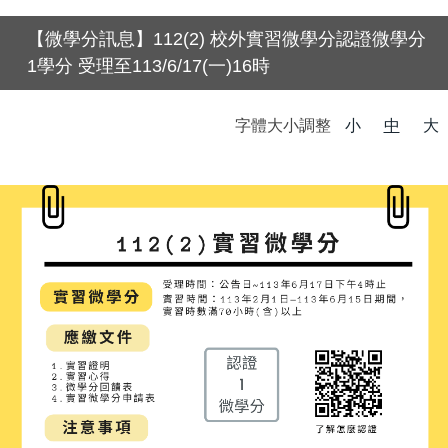
【微學分訊息】112(2) 校外實習微學分認證微學分
1學分 受理至113/6/17(一)16時
字體大小調整
小
中
大