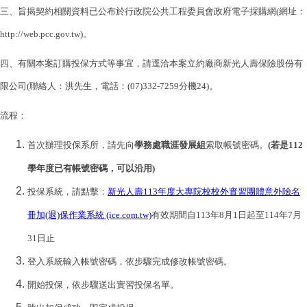
三、旨揭契約相關資料已公布於行政院公共工程委員會政府電子採購網(網址：
http://web.pcc.gov.tw)。
四、有關本案訂購投保方式等事宜，請逕洽本案立約廠商新光人壽保險股份有
限公司(聯絡人：洪先生，電話：(07)332-7259分機24)。
流程：
首次辦理投保系所，請先向
學務處職涯發展組
索取帳號密碼。
(若是112
學年度已有帳號密碼，可以沿用)
投保系統，請點擊：
新光人壽113年度大專院校校外實習團體意外險名
冊加(退)保作業系統 (ice.com.tw)
有效期間自113年8月1日起至114年7月
31日止
登入系統輸入帳號密碼，依步驟完成修改帳號密碼。
開始投保，依步驟送出實習投保名單。