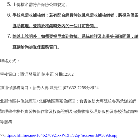
上傳檔名需符合保險公司規定。
學校急需收據核銷：若有配合經費時效且急需收據核銷者，將視為個案
協助處理。並請於核銷時效內的一個月前告知。
除以上說明外，如需要提早拿到收據、系統錯誤及名冊等保險問題，請
直接洽詢加退保服務窗口。
聯絡方式：
學校窗口：職涯發展組 陳中正 分機12502
加退保服務窗口：新光人壽 洪先生 (07)332-7259分機24
北部地區林偉慈經理+北部地區蔡嘉倫經理：負責協助大專院校各系承辦老師
辦理學生校外實習投保作業及投保證明及保費收據及理賠服務及學校請款銷帳
等服務
>>
https://liff.line.me/1645278921-kWRPP32q/?accountId=569dcupj