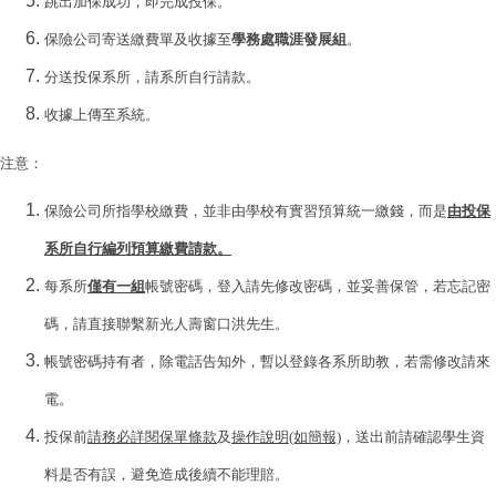
跳出加保成功，即完成投保。
保險公司寄送繳費單及收據至
學務處職涯發展組
。
分送投保系所，請系所自行請款。
收據上傳至系統。
注意：
保險公司所指學校繳費，並非由學校有實習預算統一繳錢，而是
由投保
系所自行編列預算繳費請款。
每系所
僅有一組
帳號密碼，登入請先修改密碼，並妥善保管，若忘記密
碼，請直接聯繫新光人壽窗口洪先生。
帳號密碼持有者，除電話告知外，暫以登錄各系所助教，若需修改請來
電。
投保前
請務必詳閱保單條款
及
操作說明(如簡報)
，送出前請確認學生資
料是否有誤，避免造成後續不能理賠。