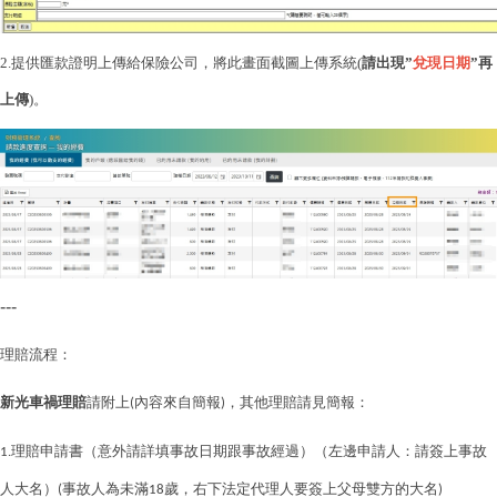
2.
提供匯款證明上傳給保險公司，將此畫面截圖上傳系統(
請出現”
兌現日期
”再
上傳
)。
---
理賠流程：
新光車禍理賠
請附上
內容來自簡報
：
(
)，其他理賠請見簡報
理賠申請書（意外請詳填事故日期跟事故經過）（左邊申請人：請簽上事故
1.
人大名）
事故人為未滿
歲，右下法定代理人要簽上父母雙方的大名
(
18
)