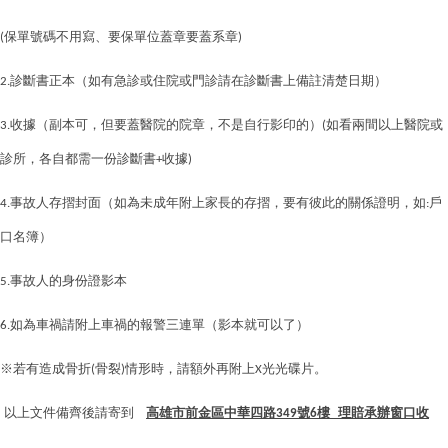
保單號碼不用寫、要保單位蓋章要蓋系章
(
)
診斷書正本（如有急診或住院或門診請在診斷書上備註清楚日期）
2.
收據（副本可，但要蓋醫院的院章，不是自行影印的）
如看兩間以上醫院或
3.
(
診所，各自都需一份診斷書
收據
+
)
事故人存摺封面（如為未成年附上家長的存摺，要有彼此的關係證明，如
戶
4.
:
口名簿）
事故人的身份證影本
5.
如為車禍請附上車禍的報警三連單（影本就可以了）
6.
※若有造成骨折
骨裂
情形時，請額外再附上
光光碟片。
(
)
X
以上文件備齊後請寄到
高雄市前金區中華四路
號
樓
理賠承辦窗口收
349
6