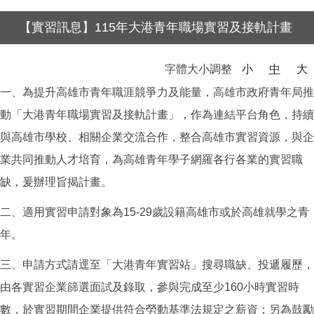
【實習訊息】115年大港青年職場實習及接軌計畫
字體大小調整
小
中
大
一、為提升高雄市青年職涯競爭力及能量，高雄市政府青年局推
動「大港青年職場實習及接軌計畫」，作為連結平台角色，持續
與高雄市學校、相關企業交流合作，整合高雄市實習資源，與企
業共同推動人才培育，為高雄青年學子網羅各行各業的實習職
缺，爰辦理旨揭計畫。
二、適用實習申請對象為
15-29
歲設籍高雄市或於高雄就學之青
年。
三、申請方式請逕至「大港青年實習站」搜尋職缺、投遞履歷，
由各實習企業篩選面試及錄取，參與完成至少
160
小時實習時
數，於實習期間企業提供符合勞動基準法規定之薪資；另為鼓勵