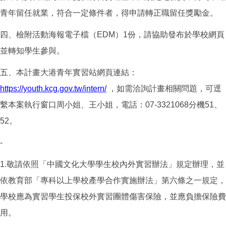
青年留任就業，符合一定條件者，得申請轉正職留任獎勵金。
四、檢附活動海報電子檔（
EDM
）
1
份，請協助發布於學校網頁
並轉知學生參與。
五、本計畫大港青年實習站網頁連結：
https://youth.kcg.gov.tw/intern/
，如需洽詢計畫相關問題，可逕
繫本案執行窗口周小姐、王小姐，電話：
07-3321068
分機
51
、
52
。
-
1.
敬請依照「中國文化大學學生校內外實習辦法」規定辦理，並
依教育部「專科以上學校產學合作實施辦法」第六條之一規定，
學校應為實習學生投保校外實習團體傷害保險，並應負擔保險費
用。