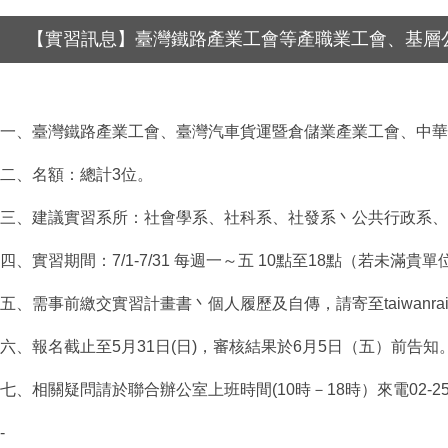
【實習訊息】臺灣鐵路產業工會等產職業工會、基層
一、臺灣鐵路產業工會、臺灣汽車貨運暨倉儲業產業工會、中華
二、名額：總計
3
位。
三、建議實習系所：社會學系、社科系、社發系丶公共行政系、
四、實習期間：
7/1-7/31
每週一～五
10
點至
18
點（若未滿貴單
五、需事前繳交實習計畫書丶個人履歷及自傳，請寄至
taiwanr
六、報名截止至
5
月
31
日
(
日
)
，審核結果於
6
月
5
日（五）前告知
七、相關疑問請於聯合辦公室上班時間
(10
時－
18
時）來電
02-2
-