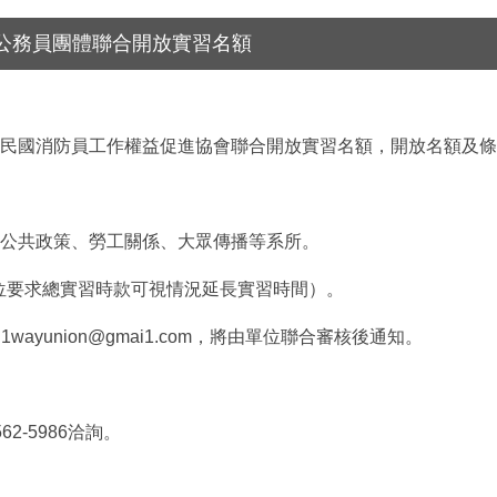
公務員團體聯合開放實習名額
民國消防員工作權益促進協會聯合開放實習名額，開放名額及條
公共政策、勞工關係、大眾傳播等系所。
位要求總實習時款可視情況延長實習時間）。
ai1wayunion@gmai1.com
，將由單位聯合審核後通知。
。
562-5986
洽詢。