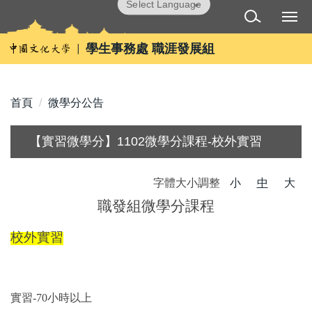
跳
Powered by
Translate
到
主
學生事務處 職涯發展組
要
內
容
首頁
微學分公告
區
【實習微學分】1102微學分課程-校外實習
字體大小調整
小
中
大
職發組微學分課程
校外實習
實習-70小時以上