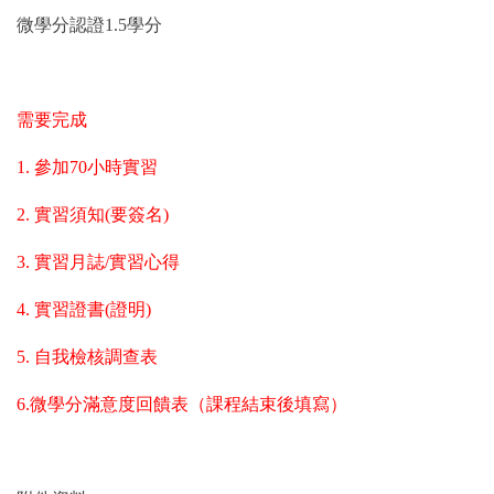
微學分認證1.5學分
需要完成
1.
參加70小時實習
2.
實習須知(要簽名)
3.
實習月誌/實習心得
4.
實習證書(證明)
5.
自我檢核調查表
6.
微學分滿意度回饋表（課程結束後填寫）