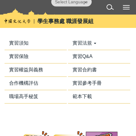
跳
Powered by
Translate
到
主
學生事務處 職涯發展組
要
內
容
實習須知
實習法規
區
實習保險
實習Q&A
實習權益與義務
實習合約書
合作機構評估
實習參考手冊
職場高手秘笈
範本下載