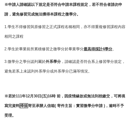
※
申請人請確認以下規定是否符合申請本課程規定，若不符合者請勿申
請，避免修習完成無法獲得本課程之微學分。
1.
學生不得修習與原修習之正式課程名稱相同，亦不得重複修習課程內容
相同之課程
2.
學生於畢業前所累積修習之微學分於畢業學分
最高得採計
4
學分
。
3.
微學分之學分認列屬於
外系學分
，請確認是否符合系上修習學分規定，
避免若系上未認列外系學分或外系學分已滿等情況。
※若於
111
年
12
月
30
日
(
五
)16
時
前，因疫情緣故或無法到校繳交，可將填
寫完資料
掃描
寄至承辦人信箱
(
寄件主旨：實習微學分申請
)
，逾時不予
受理。