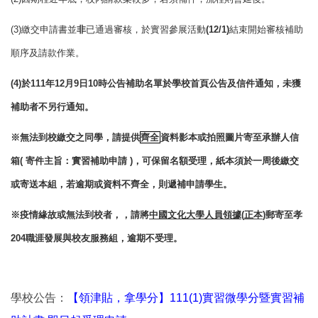
(3)
繳交申請書並
非
已通過審核，於實習參展活動
(12/1)
結束開始審核補助
順序及請款作業。
(4)
於
111
年
12
月
9
日
10
時公告補助名單於學校首頁公告及信件通知，未獲
補助者不另行通知。
※無法到校繳交之同學，請提供
齊全
資料影本或拍照圖片寄至承辦人信
箱
(
寄件主旨：實習補助申請
)
，可保留名額受理，紙本須於一周後繳交
或寄送本組，若逾期或資料不齊全，則遞補申請學生。
※疫情緣故或無法到校者，，請將
中國文化大學人員領據
(
正本
)
郵寄至孝
204
職涯發展與校友服務組，逾期不受理。
學校公告：
【領津貼，拿學分】111(1)實習微學分暨實習補