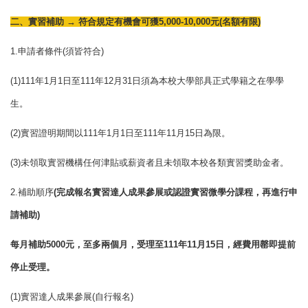
二、實習補助
→
符合規定有機會可獲
5,000-10,000
元
(
名額有限
)
1.
申請者條件
(
須皆符合
)
(1)111
年
1
月
1
日至
111
年
12
月
31
日須為本校大學部具正式學籍之在學學
生。
(2)
實習證明期間以
111
年
1
月
1
日至
111
年
11
月
15
日為限。
(3)
未領取實習機構任何津貼或薪資者且未領取本校各類實習獎助金者。
2.
補助順序
(
完成報名實習達人成果參展或認證實習微學分課程，再進行申
請補助
)
每月補助
5000
元，至多兩個月，受理至
111
年
11
月
15
日，經費用罄即提前
停止受理。
(1)
實習達人成果參展
(
自行報名
)