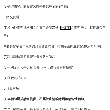
(2)
修習職發組開設實習微學分課程
(
自行申請
)
3.
繳交資料
(1)
校內外實習機構開立之實習證明乙份
(
一定要
含實習單位、期間及公司
章
)
※
若實習單位與系所簽訂實習合約者，得由系所開立實習證明
(
如附件
)
。
(2)
職場體驗專案實習計畫補助申請表
(3)
中國文化大學人員收據
(
正本，僅須填寫黃底處
)
(4)
匯款帳戶影本
3.
注意事項
(1)
本補助屬於計畫提供，不屬於疫情或紓困等急迫性補助。
(2)
因期程近年底，校內請款案較多，若須補件，流程則會延後。