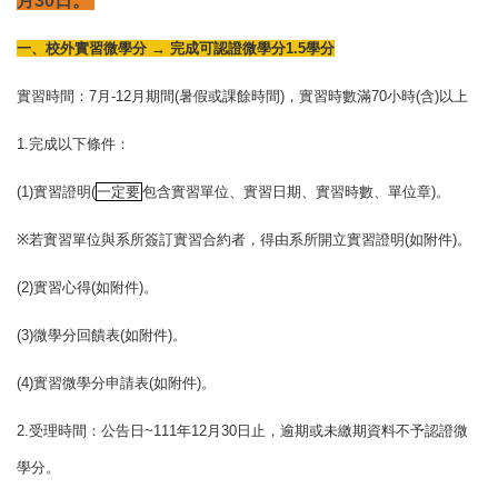
月30日。
一、校外實習微學分
→
完成可認證微學分
1.5
學分
實習時間：
7
月
-12
月期間
(
暑假或課餘時間
)
，實習時數滿
70
小時
(
含
)
以上
1.
完成以下條件：
(1)
實習證明
(
一定要
包含實習單位、實習日期、實習時數、單位章
)
。
※
若實習單位與系所簽訂實習合約者，得由系所開立實習證明
(
如附件
)
。
(2)
實習心得
(
如附件
)
。
(3)
微學分回饋表
(
如附件
)
。
(4)
實習微學分申請表
(
如附件
)
。
2.
受理時間：公告日
~111
年
12
月
30
日止，逾期或未繳期資料不予認證微
學分。