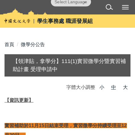
跳
Powered by
Translate
到
主
學生事務處 職涯發展組
要
內
容
首頁
微學分公告
區
【領津貼，拿學分】111(1)實習微學分暨實習補
助計畫 受理申請中
字體大小調整
小
中
大
【資訊更新】
實習補助於11月15日結束受理，實習微學分持續受理至12