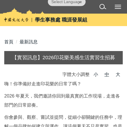
跳
Powered by
Translate
到
主
學生事務處 職涯發展組
要
內
容
首頁
最新訊息
區
【實習訊息】2026印花樂美感生活實習生招募
字體大小調整
小
中
大
嗨！你準備好走進印花樂的日常了嗎？
2026
年夏天，我們邀請你回到最真實的工作現場，走進各
部門的日常節奏。
你會參與、觀察、嘗試並提問，從細小卻關鍵的任務中，理
解一個品牌如何建立與運作。讓這個夏天不只是實習，也是