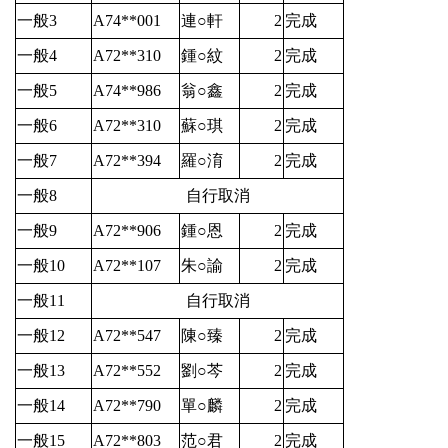
一般3
A74**001
連○軒
2
完成
一般4
A72**310
鍾○紋
2
完成
一般5
A74**986
翁○鑫
2
完成
一般6
A72**310
蘇○琪
2
完成
一般7
A72**394
羅○淯
2
完成
一般8
自行取消
一般9
A72**906
鍾○恩
2
完成
一般10
A72**107
朱○諭
2
完成
一般11
自行取消
一般12
A72**547
陳○臻
2
完成
一般13
A72**552
劉○芩
2
完成
一般14
A72**790
單○麟
2
完成
一般15
A72**803
范○君
2
完成