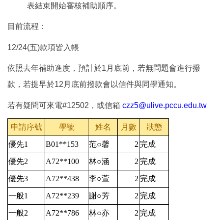
表結束開始審核補助順序。
目前流程：
12/24(五)款項皆入帳
依照去年補助進度，預計於1月底前，若無問題會進行撥
款，若提早於12月底前撥款會以信件與同學通知。
若有疑問可來電#12502，或信箱
czz5@ulive.pccu.edu.tw
申請序號
學號
姓名
月數
狀態
優先1
B01**153
范○馨
2
完成
優先2
A72**100
林○涵
2
完成
優先3
A72**438
李○萱
2
完成
一般1
A72**239
謝○芳
2
完成
一般2
A72**786
林○亦
2
完成