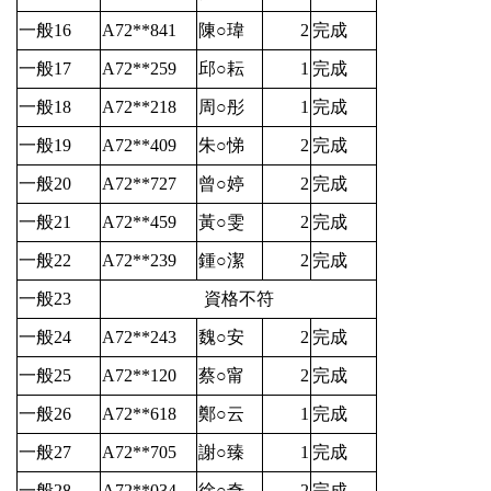
一般16
A72**841
陳○瑋
2
完成
一般17
A72**259
邱○耘
1
完成
一般18
A72**218
周○彤
1
完成
一般19
A72**409
朱○悌
2
完成
一般20
A72**727
曾○婷
2
完成
一般21
A72**459
黃○雯
2
完成
一般22
A72**239
鍾○潔
2
完成
一般23
資格不符
一般24
A72**243
魏○安
2
完成
一般25
A72**120
蔡○甯
2
完成
一般26
A72**618
鄭○云
1
完成
一般27
A72**705
謝○臻
1
完成
一般28
A72**034
徐○奇
2
完成