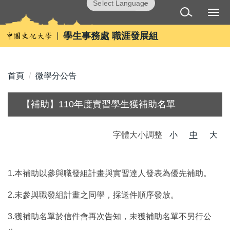
跳
Powered by
Translate
到
主
學生事務處 職涯發展組
要
內
容
首頁
微學分公告
區
【補助】110年度實習學生獲補助名單
字體大小調整
小
中
大
1.
本補助以參與職發組計畫與實習達人發表為優先補助。
2.
未參與職發組計畫之同學，採送件順序發放。
3.
獲補助名單於信件會再次告知，未獲補助名單不另行公