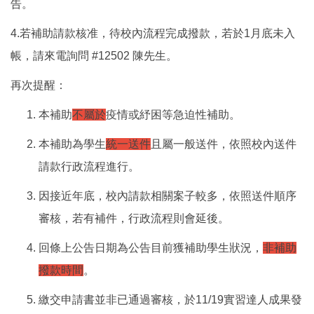
告。
4.若
補助請款核准，待校內流程完成撥款，若於1月底未入
帳，請來電詢問 #12502 陳先生。
再次提醒：
本補助
不屬於
疫情或紓困等急迫性補助。
本補助為學生
統一送件
且屬一般送件，依照校內送件
請款行政流程進行。
因接近年底，校內請款相關案子較多，依照送件順序
審核，若有補件，行政流程則會延後。
回條上公告日期為公告目前獲補助學生狀況，
非補助
撥款時間
。
繳交申請書並非已通過審核，於11/19實習達人成果發