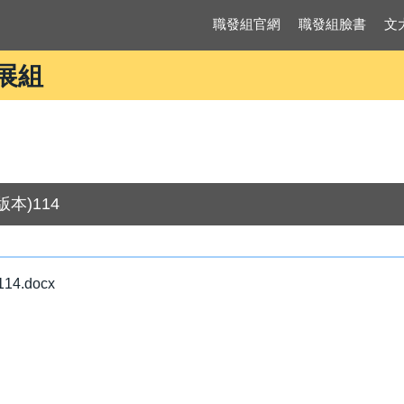
職發組官網
職發組臉書
文
展組
本)114
.docx