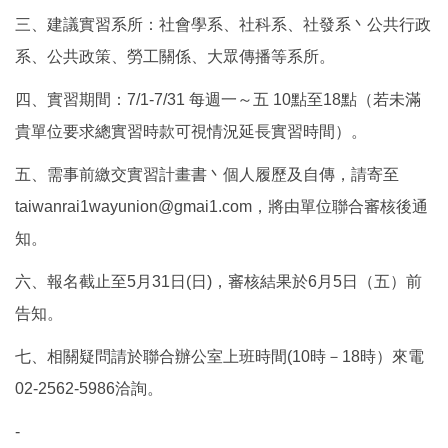
三、建議實習系所：社會學系、社科系、社發系丶公共行政
系、公共政策、勞工關係、大眾傳播等系所。
四、實習期間：
7/1-7/31
每週一～五
10
點至
18
點（若未滿
貴單位要求總實習時款可視情況延長實習時間）。
五、需事前繳交實習計畫書丶個人履歷及自傳，請寄至
taiwanrai1wayunion@gmai1.com
，將由單位聯合審核後通
知。
六、報名截止至
5
月
31
日
(
日
)
，審核結果於
6
月
5
日（五）前
告知。
七、相關疑問請於聯合辦公室上班時間
(10
時－
18
時）來電
02-2562-5986
洽詢。
-