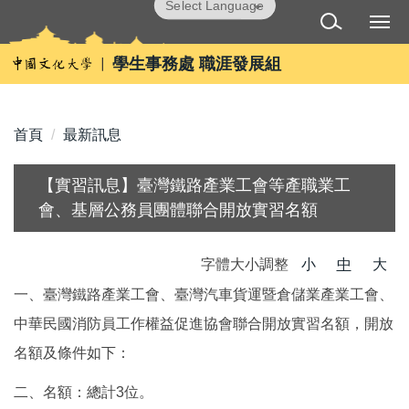
跳
Powered by
Translate
到
主
學生事務處 職涯發展組
要
內
容
首頁
最新訊息
區
【實習訊息】臺灣鐵路產業工會等產職業工
會、基層公務員團體聯合開放實習名額
字體大小調整
小
中
大
一、臺灣鐵路產業工會、臺灣汽車貨運暨倉儲業產業工會、
中華民國消防員工作權益促進協會聯合開放實習名額，開放
名額及條件如下：
二、名額：總計
3
位。