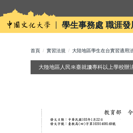
跳
到
主
學生事務處 職涯發
要
內
容
區
首頁
實習法規
大陸地區學生在台實習適用
大陸地區人民來臺就讀專科以上學校辦