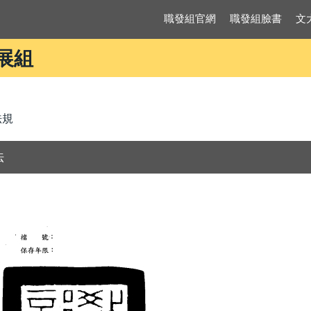
職發組官網
職發組臉書
文
展組
法規
法