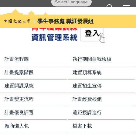
跳
Powered by
Translate
到
主
學生事務處 職涯發展組
要
內
容
區
計畫流程圖
執行期間自我檢核
計畫提案階段
建置預算系統
建置開課系統
建置招生宣傳
計畫變更流程
計畫經費核銷
計畫優良評選
遠距授課進行
廠商懶人包
檔案下載