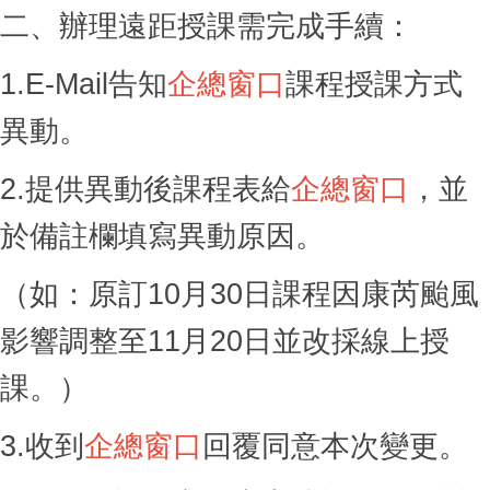
二、辦理遠距授課需完成手續：
1.E-Mail
告知
企總窗口
課程授課方式
異動。
2.
提供異動後課程表給
企總窗口
，並
於備註欄填寫異動原因。
（如：原訂10月30日課程因康芮颱風
影響調整至11月20日並改採線上授
課。）
3.
收到
企總窗口
回覆同意本次變更。