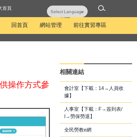
大首頁
Powered by
Translate
回首頁
網站管理
前往實習專區
相關連結
供操作方式參
會計室【下載：14→人員收
據】
人事室【下載：F→簽到表/
I→勞保勞退】
全民勞教e網