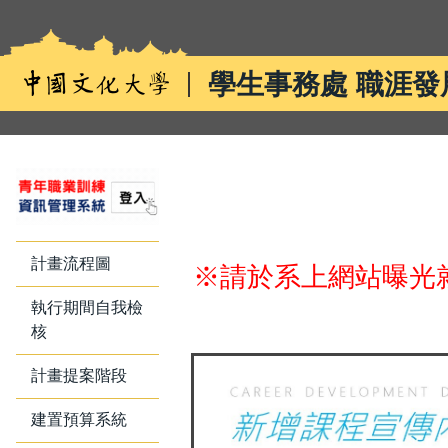
跳
到
主
學生事務處 職涯發
要
內
容
區
計畫流程圖
※請於系上網站曝光
執行期間自我檢
核
計畫提案階段
建置預算系統