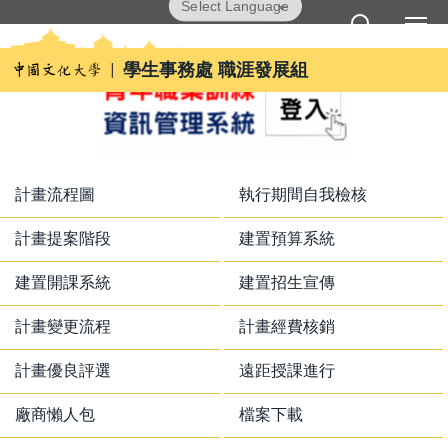
跳
Powered by
Translate
到
主
學生事務處 職涯發展組
要
內
容
區
計畫流程圖
執行期間自我檢核
計畫提案階段
建置預算系統
建置開課系統
建置招生宣傳
計畫變更流程
計畫經費核銷
計畫優良評選
遠距授課進行
廠商懶人包
檔案下載