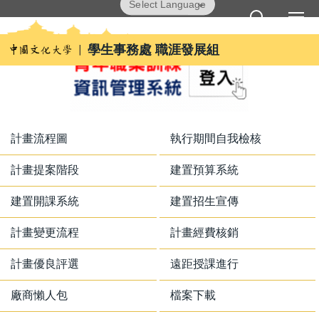
跳
Powered by
Translate
到
主
學生事務處 職涯發展組
要
內
容
區
計畫流程圖
執行期間自我檢核
計畫提案階段
建置預算系統
建置開課系統
建置招生宣傳
計畫變更流程
計畫經費核銷
計畫優良評選
遠距授課進行
廠商懶人包
檔案下載