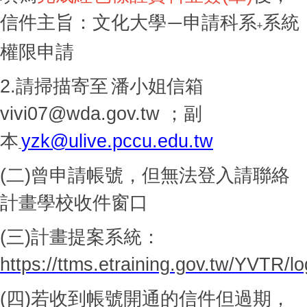
信件主旨：文化大學
申請科系
系統
—
+
權限申請
2.請掃描寄至
潘小姐信箱
vivi07@wda.gov.tw
；副
本
yzk@ulive.pccu.edu.tw
(
二)曾申請帳號，但無法登入請聯絡
計畫學校收件窗口
(
三)計畫提案系統：
https://ttms.etraining.gov.tw/YVTR/l
(
四)若收到帳號開通的信件但過期，